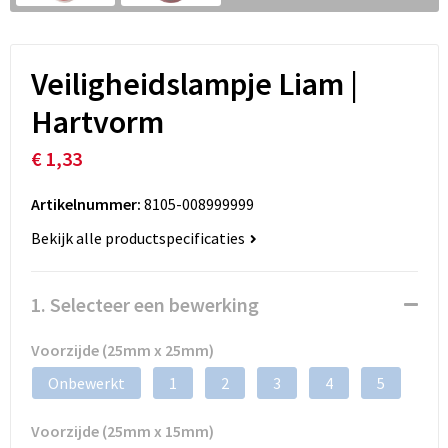
Veiligheidslampje Liam |
Hartvorm
€ 1,33
Artikelnummer:
8105-008999999
Bekijk alle productspecificaties
1. Selecteer een bewerking
Voorzijde (25mm x 25mm)
Onbewerkt
1
2
3
4
5
Voorzijde (25mm x 15mm)