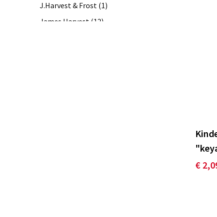
J.Harvest & Frost
(1)
James Harvest
(12)
Jobman
(3)
KEYA
(6)
Lemon & Soda
(19)
Printer PRIME
(3)
Printer RED
(2)
Roly
(22)
Kinde
Sol's
(19)
"key
Stedman
(9)
€ 2,0
Tenson
(8)
TRICORP CASUAL
(1)
Untagged Movement
(1)