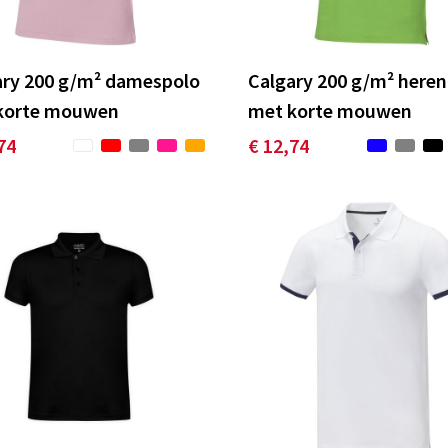
ary 200 g/m² damespolo
Calgary 200 g/m² here
korte mouwen
met korte mouwen
74
€ 12,74