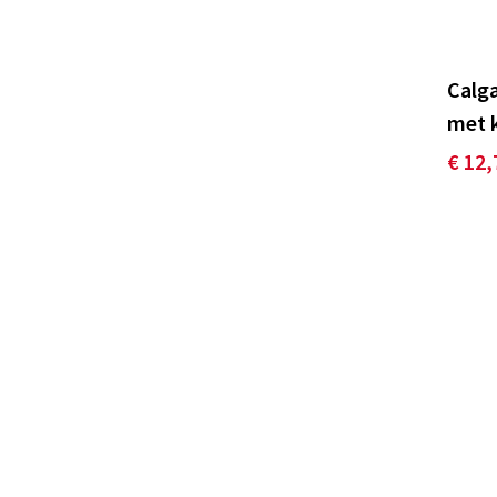
Calg
met 
€ 12,