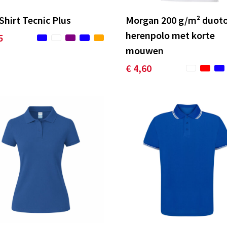
Shirt Tecnic Plus
Morgan 200 g/m² duot
herenpolo met korte
5
mouwen
€ 4,60