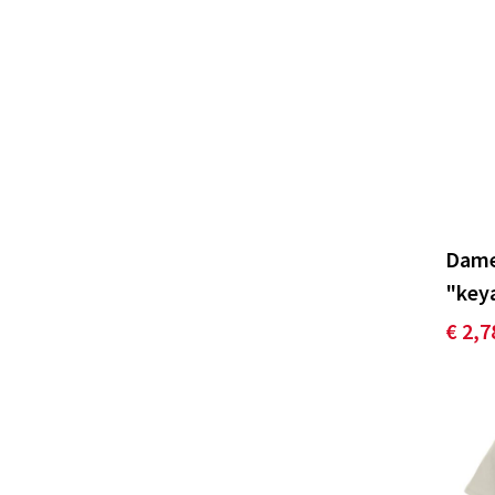
Dames
"key
€ 2,7