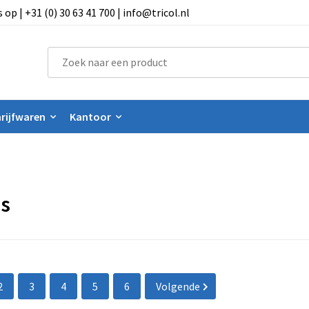
 | +31 (0) 30 63 41 700 | info@tricol.nl
rijfwaren
Kantoor
's
2
3
4
5
6
Volgende