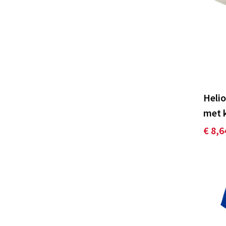
Helio
met 
€ 8,6