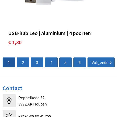
USB-hub Leo | Aluminium | 4 poorten
€ 1,80
1
2
3
4
5
6
Volgende
Contact
Peppelkade 32
3992 AK Houten
+31(0)30 63 41 700