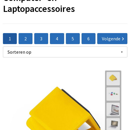
Laptopaccessoires
1
2
3
4
5
6
Volgende