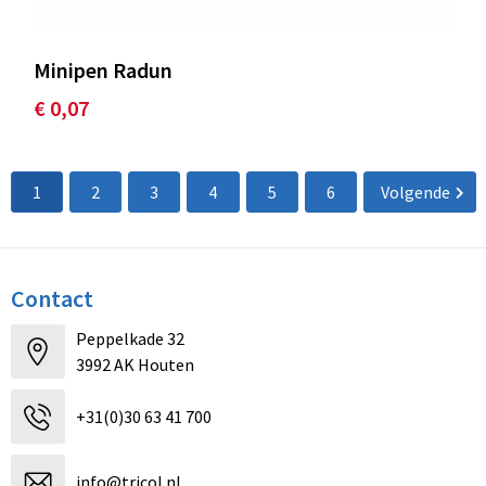
Minipen Radun
€ 0,07
1
2
3
4
5
6
Volgende
Contact
Peppelkade 32
3992 AK Houten
+31(0)30 63 41 700
info@tricol.nl