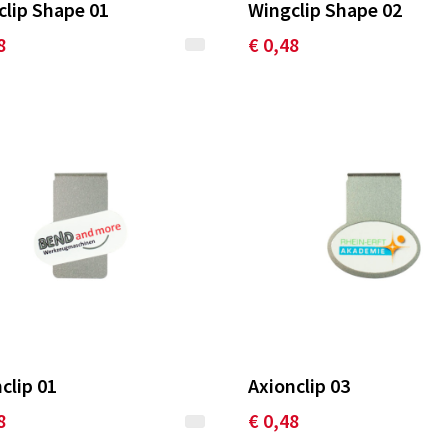
lip Shape 01
Wingclip Shape 02
8
€ 0,48
clip 01
Axionclip 03
8
€ 0,48