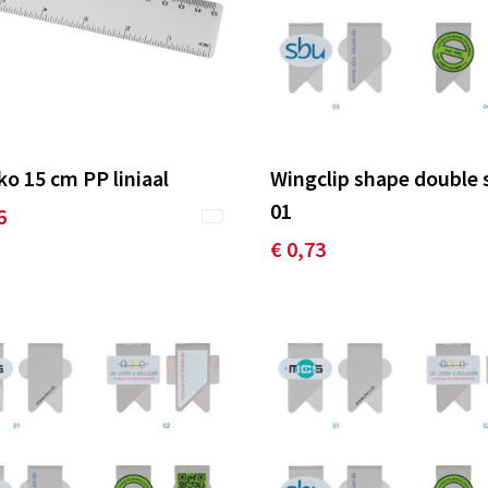
o 15 cm PP liniaal
Wingclip shape double 
01
6
€ 0,73