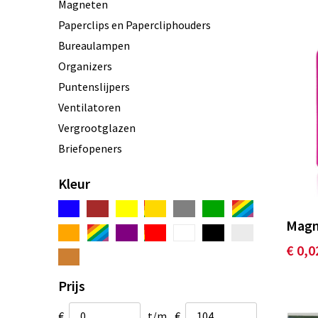
Magneten
Paperclips en Papercliphouders
Bureaulampen
Organizers
Puntenslijpers
Ventilatoren
Vergrootglazen
Briefopeners
Linialen
Kleur
Muismatten
Bureau gadgets
Magn
Rekenmachines
€ 0,0
Boekenleggers
Prijs
€
t/m
€