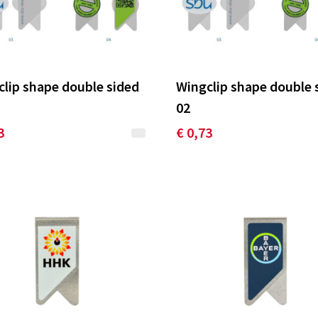
lip shape double sided
Wingclip shape double 
02
3
€ 0,73