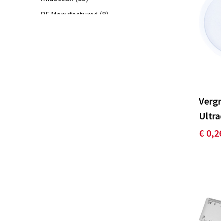
PF Manufactured
(8)
Prixton
(1)
Promoclip
(2)
SCX.design
(4)
Swiss Peak
(1)
Tekiō®
(2)
Vergr
Toppoint
(19)
Ultr
Vinga
(6)
€ 0,2
XD Collection
(11)
XD Xclusive
(2)