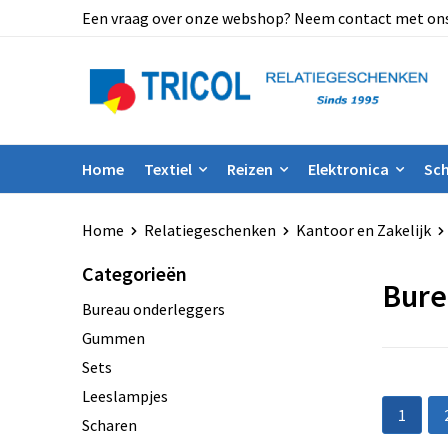
Een vraag over onze webshop? Neem contact met ons op
Home
Textiel
Reizen
Elektronica
Sch
Home
Relatiegeschenken
Kantoor en Zakelijk
Categorieën
Bure
Bureau onderleggers
Gummen
Sets
Leeslampjes
1
Scharen