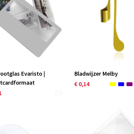
ootglas Evaristo |
Bladwijzer Melby
itcardformaat
€ 0,14
1