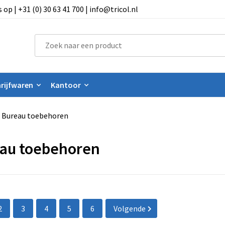
 | +31 (0) 30 63 41 700 | info@tricol.nl
rijfwaren
Kantoor
Bureau toebehoren
au toebehoren
2
3
4
5
6
Volgende