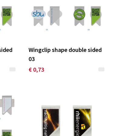
sided
Wingclip shape double sided
03
€ 0,73