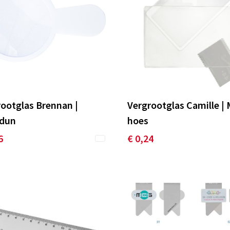
ootglas Brennan |
Vergrootglas Camille |
adun
hoes
6
€ 0,24