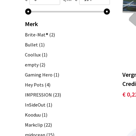
Merk
Brite-Mat®
(2)
Bullet
(1)
Coollux
(1)
empty
(2)
Vergr
Gaming Hero
(1)
Cred
Hey Pots
(4)
€ 0,2
IMPRESSION
(23)
InSideOut
(1)
Kooduu
(1)
Markclip
(22)
midocean
(15)