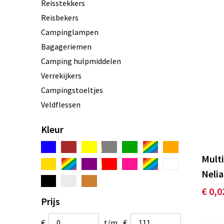
Reisstekkers
Reisbekers
Campinglampen
Bagageriemen
Camping hulpmiddelen
Verrekijkers
Campingstoeltjes
Veldflessen
Tenten
Kleur
Slaapzakken
Campingtafels
Mult
Polsbandjes
Neli
Waterflessen
€ 0,0
Kompassen
Prijs
Heupflessen
Zonnebrillen, hoezen en accessoires
€
t/m
€