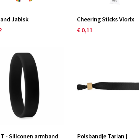
and Jabisk
Cheering Sticks Viorix
2
€ 0,11
T - Siliconen armband
Polsbandje Tarian |