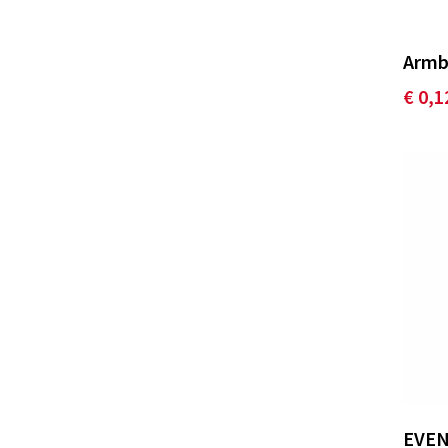
Vinga
(23)
WorldSource
(5)
Armb
XD Collection
(52)
€ 0,1
XD Design
(3)
XD Xclusive
(6)
Xoopar
(2)
EVEN