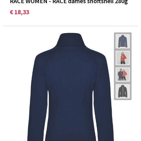
RACE WOMEN - RACE dames shoftshell 280g
€ 18,33