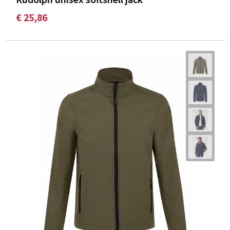
€ 25,86