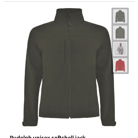
Rudolph unisex softshell jack