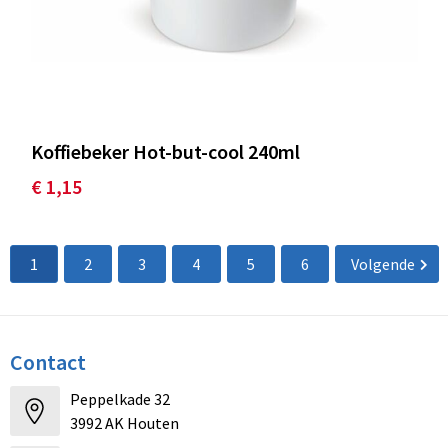
Koffiebeker Hot-but-cool 240ml
€ 1,15
1
2
3
4
5
6
Volgende
Contact
Peppelkade 32
3992 AK Houten