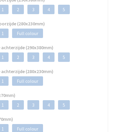
1
2
3
4
5
voorzijde (280x230mm)
1
Full colour
 achterzijde (290x380mm)
1
2
3
4
5
 achterzijde (280x230mm)
1
Full colour
0x70mm)
1
2
3
4
5
x70mm)
1
Full colour