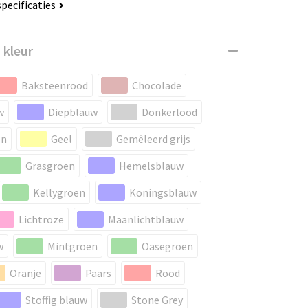
specificaties
 kleur
Baksteenrood
Chocolade
w
Diepblauw
Donkerlood
en
Geel
Gemêleerd grijs
Grasgroen
Hemelsblauw
Kellygroen
Koningsblauw
Lichtroze
Maanlichtblauw
w
Mintgroen
Oasegroen
Oranje
Paars
Rood
Stoffig blauw
Stone Grey