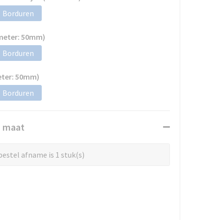
Borduren
ameter: 50mm)
Borduren
eter: 50mm)
Borduren
n maat
estel afname is 1 stuk(s)