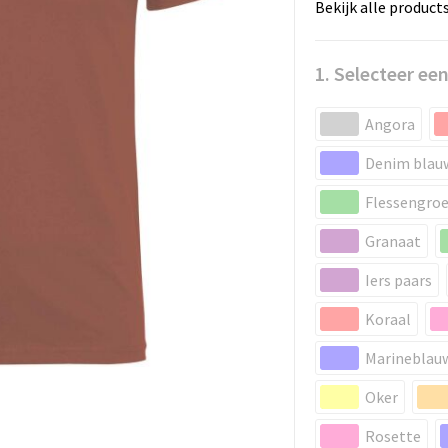
Bekijk alle product
1. Selecteer een
Angora
Denim blau
Flessengro
Granaat
Iers paars
Koraal
Marineblau
Oker
Rosette