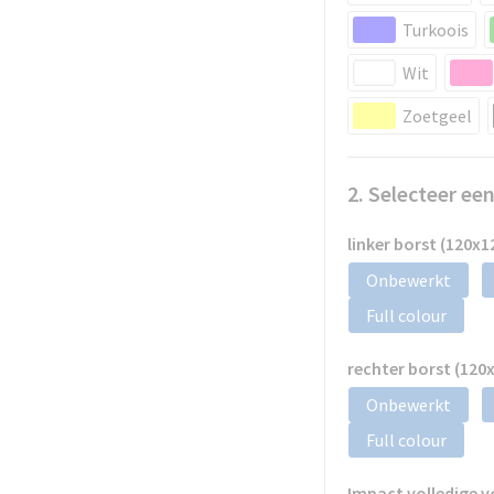
Turkoois
Wit
Zoetgeel
2. Selecteer ee
linker borst (120x
Onbewerkt
Full colour
rechter borst (12
Onbewerkt
Full colour
Impact volledige 