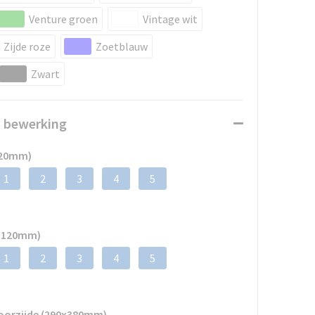
Venture groen
Vintage wit
Zijde roze
Zoetblauw
Zwart
n bewerking
120mm)
1
2
3
4
5
0x120mm)
1
2
3
4
5
voorzijde (290x380mm)