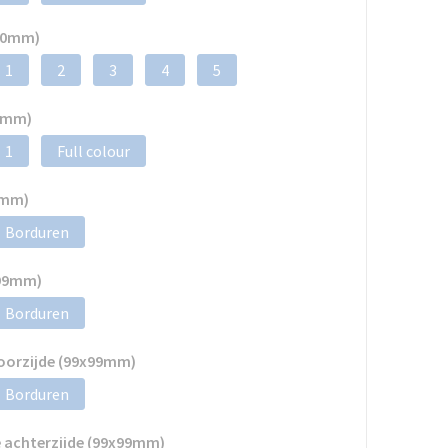
x70mm)
1
2
3
4
5
70mm)
1
Full colour
9mm)
Borduren
x99mm)
Borduren
voorzijde (99x99mm)
Borduren
 achterzijde (99x99mm)