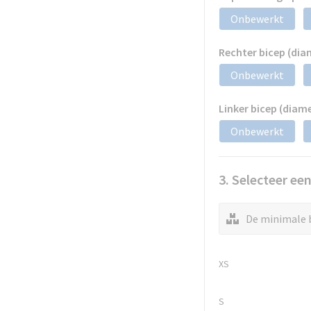
Onbewerkt
Rechter bicep (di
Onbewerkt
Linker bicep (diam
Onbewerkt
3. Selecteer ee
De minimale b
XS
S