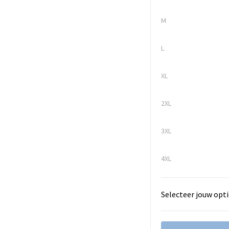
M
L
XL
2XL
3XL
4XL
Selecteer jouw opti