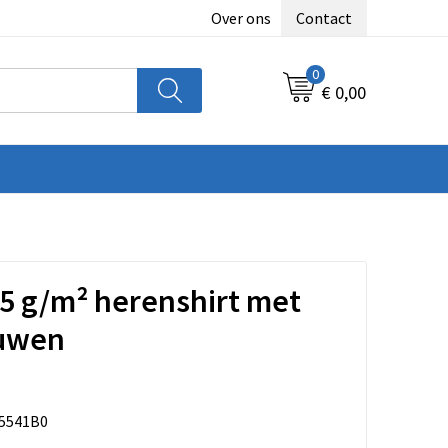
Over ons
Contact
0
€ 0,00
5 g/m² herenshirt met
uwen
5541B0