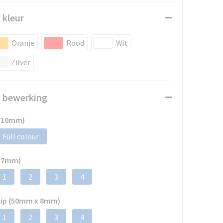
 kleur
Oranje
Rood
Wit
Zilver
n bewerking
x 10mm)
Full colour
x 7mm)
1
2
3
4
clip (50mm x 8mm)
1
2
3
4