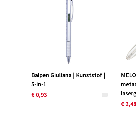
Balpen Giuliana | Kunststof |
MELO
5-in-1
metaa
laser
€ 0,93
€ 2,4