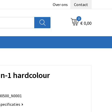
Over ons
Contact
0
€ 0,00
in-1 hardcolour
80500_N0001
specificaties