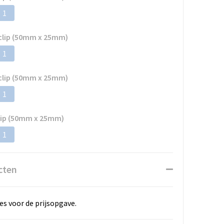
1
 clip (50mm x 25mm)
1
 clip (50mm x 25mm)
1
clip (50mm x 25mm)
1
cten
es voor de prijsopgave.