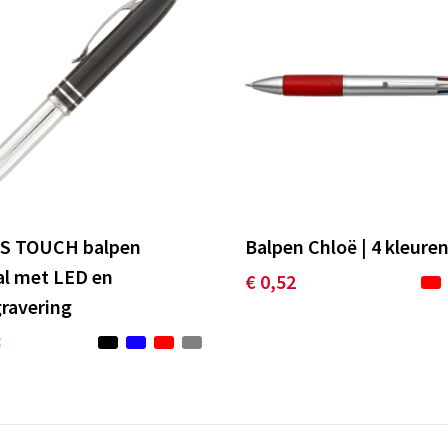
S TOUCH balpen
Balpen Chloë | 4 kleure
l met LED en
€ 0,52
gravering
8