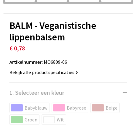
BALM - Veganistische
lippenbalsem
€ 0,78
Artikelnummer:
MO6809-06
Bekijk alle productspecificaties
1. Selecteer een kleur
Babyblauw
Babyrose
Beige
Groen
Wit