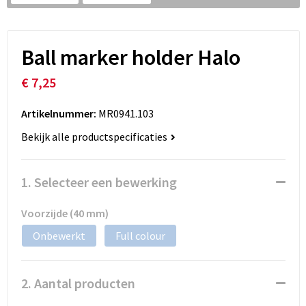
Ball marker holder Halo
€ 7,25
Artikelnummer:
MR0941.103
Bekijk alle productspecificaties
1. Selecteer een bewerking
Voorzijde (40 mm)
Onbewerkt
Full colour
2. Aantal producten