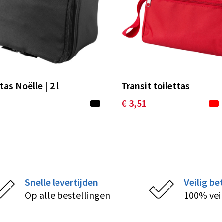
tas Noëlle | 2 l
Transit toilettas
1
€ 3,51
Snelle levertijden
Veilig be
Op alle bestellingen
100% vei