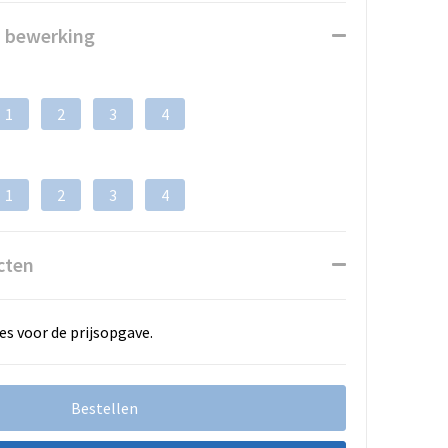
n bewerking
1
2
3
4
1
2
3
4
cten
es voor de prijsopgave.
Bestellen