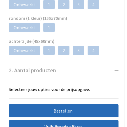
Onbewerkt
1
2
3
4
rondom (1 kleur) (155x70mm)
Onbewerkt
1
achterzijde (45x60mm)
Onbewerkt
1
2
3
4
2. Aantal producten
Selecteer jouw opties voor de prijsopgave.
Bestellen
Vrijblijvende offerte