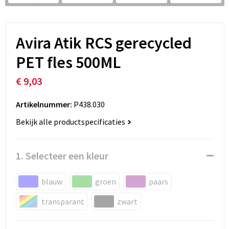
Avira Atik RCS gerecycled
PET fles 500ML
€ 9,03
Artikelnummer:
P438.030
Bekijk alle productspecificaties
1. Selecteer een kleur
blauw
groen
paars
transparant
zwart