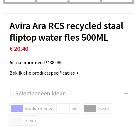
Avira Ara RCS recycled staal
fliptop water fles 500ML
€ 20,40
Artikelnummer:
P438.080
Bekijk alle productspecificaties
1. Selecteer een kleur
donkerblauw
wit
zwart
zilver