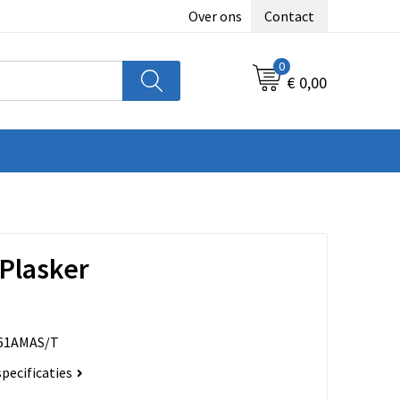
Over ons
Contact
0
€ 0,00
Plasker
61AMAS/T
specificaties