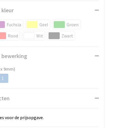
 kleur
Fuchsia
Geel
Groen
Rood
Wit
Zwart
n bewerking
 x 9mm)
1
cten
es voor de prijsopgave.