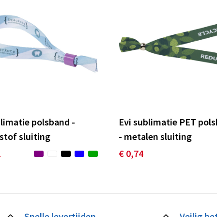
blimatie polsband -
Evi sublimatie PET pol
stof sluiting
- metalen sluiting
2
€ 0,74
Snelle levertijden
Veilig be