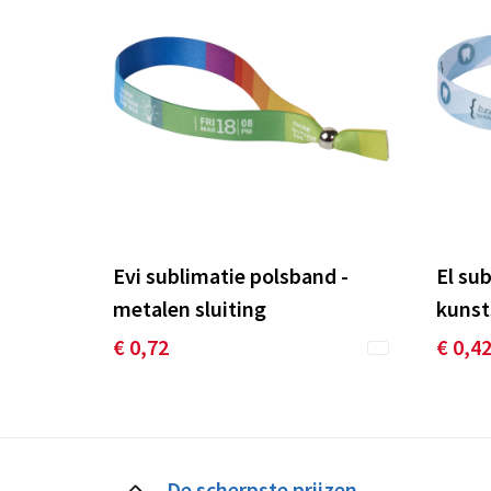
Evi sublimatie polsband -
El su
metalen sluiting
kunst
€ 0,72
€ 0,4
De scherpste prijzen