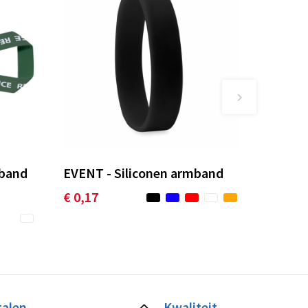
sband
EVENT - Siliconen armband
€ 0,17
talen
Kwaliteit