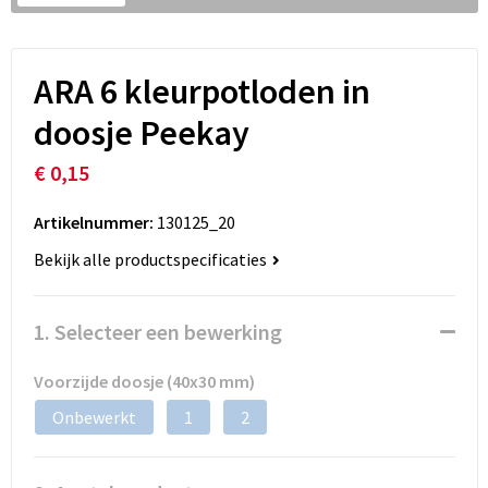
ARA 6 kleurpotloden in
doosje Peekay
€ 0,15
Artikelnummer:
130125_20
Bekijk alle productspecificaties
1. Selecteer een bewerking
Voorzijde doosje (40x30 mm)
Onbewerkt
1
2