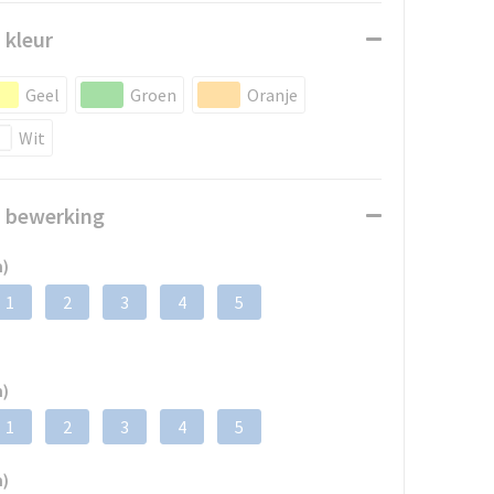
 kleur
Geel
Groen
Oranje
Wit
n bewerking
m)
1
2
3
4
5
m)
1
2
3
4
5
m)