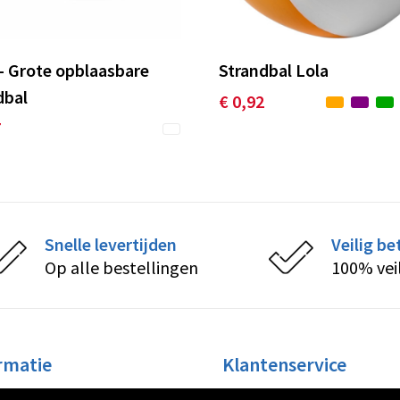
- Grote opblaasbare
Strandbal Lola
dbal
€ 0,92
7
Snelle levertijden
Veilig be
Op alle bestellingen
100% vei
rmatie
Klantenservice
ons
Contact