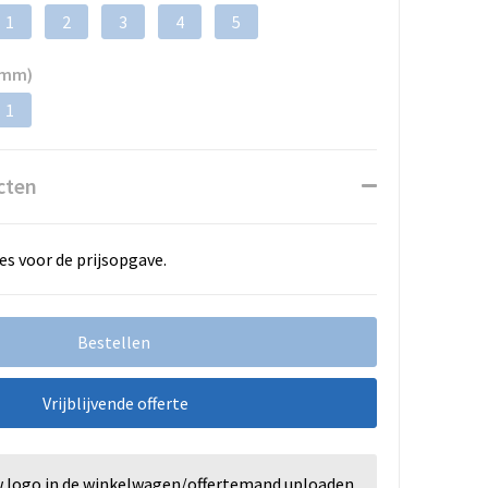
1
2
3
4
5
 mm)
1
cten
es voor de prijsopgave.
Bestellen
Vrijblijvende offerte
w logo in de winkelwagen/offertemand uploaden