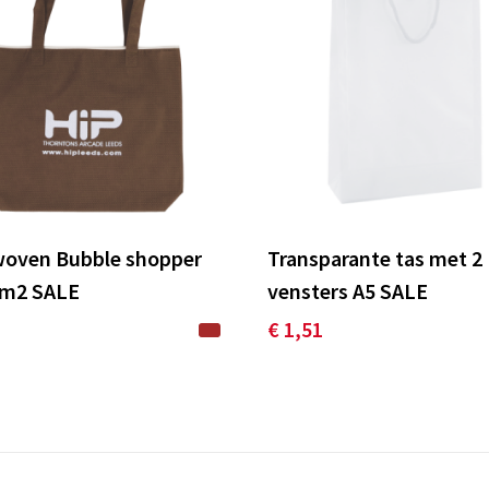
oven Bubble shopper
Transparante tas met 2
/m2 SALE
vensters A5 SALE
1
€ 1,51