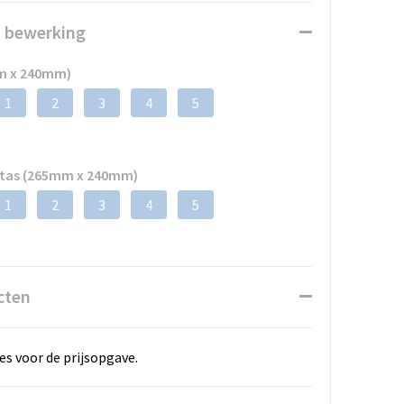
n bewerking
m x 240mm)
1
2
3
4
5
 tas (265mm x 240mm)
1
2
3
4
5
cten
es voor de prijsopgave.