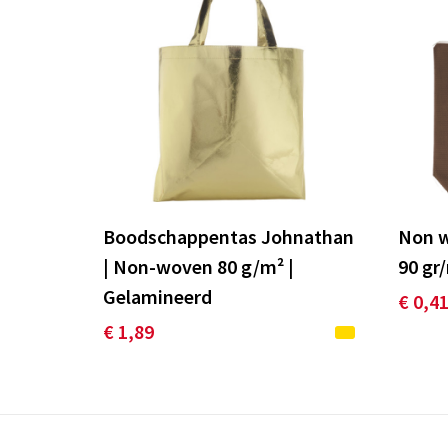
Boodschappentas Johnathan
Non w
| Non-woven 80 g/m² |
90 gr
Gelamineerd
€ 0,4
€ 1,89