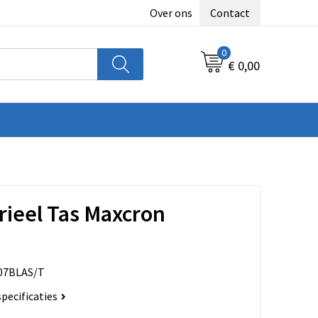
Over ons
Contact
0
€ 0,00
rieel Tas Maxcron
07BLAS/T
specificaties