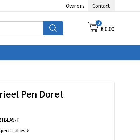
Over ons
Contact
0
€ 0,00
rieel Pen Doret
21BLAS/T
specificaties