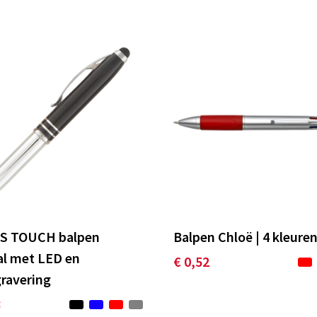
S TOUCH balpen
Balpen Chloë | 4 kleure
l met LED en
€ 0,52
gravering
8