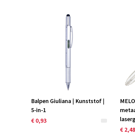
Balpen Giuliana | Kunststof |
MELO
5-in-1
metaa
laser
€ 0,93
€ 2,4