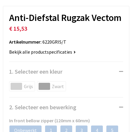
Anti-Diefstal Rugzak Vectom
€ 15,53
Artikelnummer:
6220GRIS/T
Bekijk alle productspecificaties
1. Selecteer een kleur
Grijs
Zwart
2. Selecteer een bewerking
In front bellow zipper (120mm x 60mm)
Onbewerkt
1
2
3
4
5