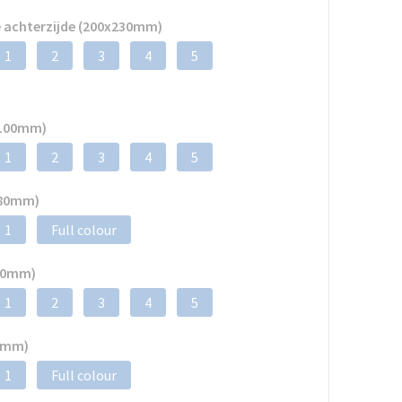
 achterzijde (200x230mm)
1
2
3
4
5
x100mm)
1
2
3
4
5
x80mm)
1
Full colour
100mm)
1
2
3
4
5
80mm)
1
Full colour