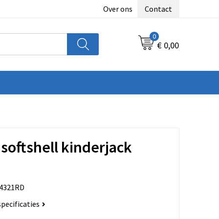
Over ons
Contact
0
€ 0,00
 softshell kinderjack
4321RD
specificaties