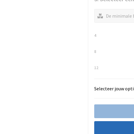
De minimale b
4
8
12
Selecteer jouw opti