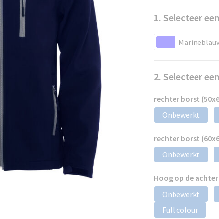
1. Selecteer een
Marineblau
2. Selecteer ee
rechter borst (50
Onbewerkt
rechter borst (60
Onbewerkt
Hoog op de achter
Onbewerkt
Full colour