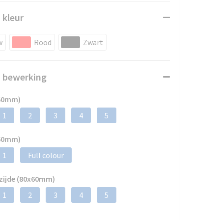
 kleur
w
Rood
Zwart
n bewerking
x60mm)
1
2
3
4
5
x60mm)
1
Full colour
zijde (80x60mm)
1
2
3
4
5