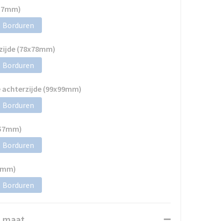
x57mm)
Borduren
zijde (78x78mm)
Borduren
 achterzijde (99x99mm)
Borduren
x57mm)
Borduren
57mm)
Borduren
n maat