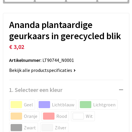
Ananda plantaardige
geurkaars in gerecycled blik
€ 3,02
Artikelnummer:
LT90744_N0001
Bekijk alle productspecificaties
1. Selecteer een kleur
Geel
Lichtblauw
Lichtgroen
Oranje
Rood
Wit
Zwart
Zilver