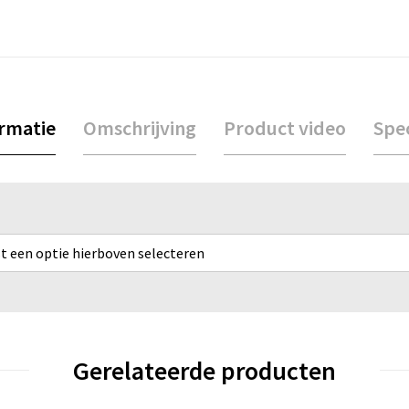
ormatie
Omschrijving
Product video
Spec
rst een optie hierboven selecteren
Gerelateerde producten