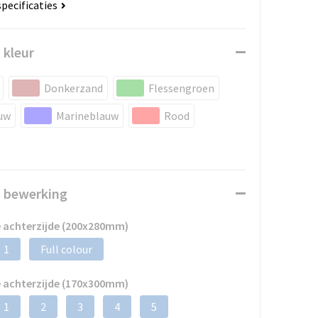
specificaties
 kleur
Donkerzand
Flessengroen
uw
Marineblauw
Rood
n bewerking
 achterzijde (200x280mm)
1
Full colour
 achterzijde (170x300mm)
1
2
3
4
5