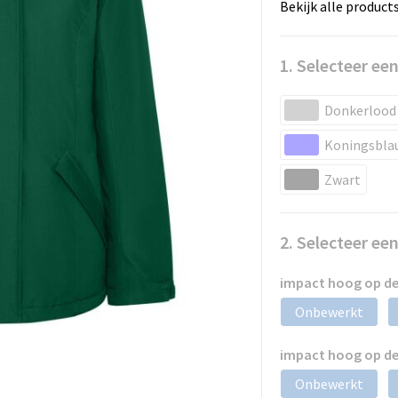
Bekijk alle product
1. Selecteer een
Donkerlood
Koningsbla
Zwart
2. Selecteer ee
impact hoog op de
Onbewerkt
impact hoog op de
Onbewerkt