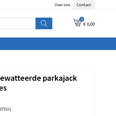
Over ons
Contact
0
€ 0,00
gewatteerde parkajack
es
0731I1