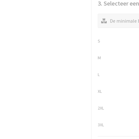
3. Selecteer ee
De minimale b
S
M
L
XL
2XL
3XL