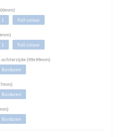
x100mm)
1
Full colour
00mm)
1
Full colour
 achterzijde (99x99mm)
Borduren
x57mm)
Borduren
7mm)
Borduren