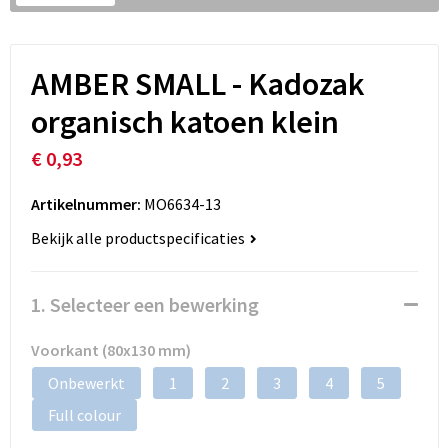
AMBER SMALL - Kadozak
organisch katoen klein
€ 0,93
Artikelnummer:
MO6634-13
Bekijk alle productspecificaties
1. Selecteer een bewerking
Voorkant (80x130 mm)
Onbewerkt
1
2
3
4
5
Full colour