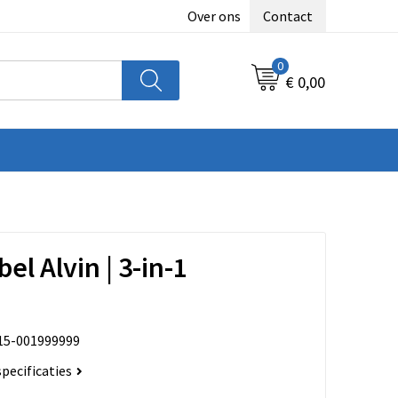
Over ons
Contact
0
€ 0,00
l Alvin | 3-in-1
15-001999999
specificaties