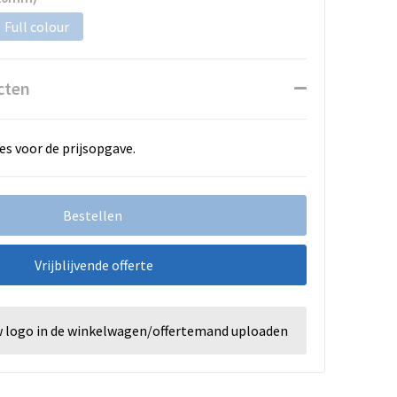
Full colour
cten
es voor de prijsopgave.
Bestellen
Vrijblijvende offerte
w logo in de winkelwagen/offertemand uploaden