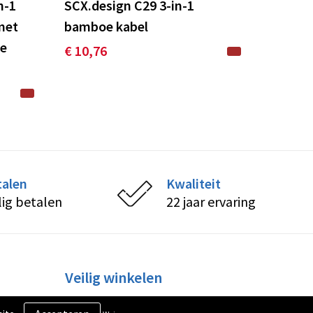
n-1
SCX.design C29 3-in-1
met
bamboe kabel
de
€ 10,76
talen
Kwaliteit
lig betalen
22 jaar ervaring
Veilig winkelen
Algemene voorwaarden