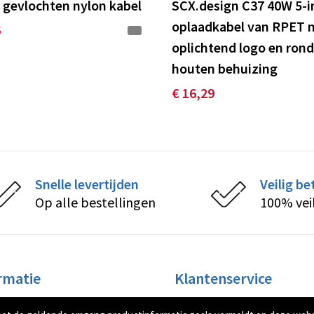
1 gevlochten nylon kabel
SCX.design C37 40W 5-i
oplaadkabel van RPET 
6
oplichtend logo en ron
houten behuizing
€ 16,29
Snelle levertijden
Veilig be
Op alle bestellingen
100% vei
rmatie
Klantenservice
ons
Contact