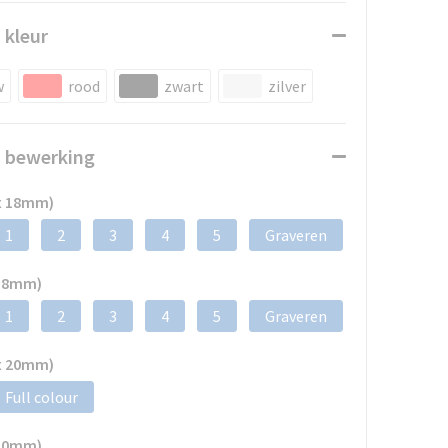
 kleur
w
rood
zwart
zilver
n bewerking
x 18mm)
1
2
3
4
5
Graveren
 18mm)
1
2
3
4
5
Graveren
x 20mm)
Full colour
 20mm)