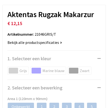
Aktentas Rugzak Makarzur
€ 12,15
Artikelnummer:
21046GRIS/T
Bekijk alle productspecificaties
1. Selecteer een kleur
Grijs
Marine blauw
Zwart
2. Selecteer een bewerking
Area 1 (120mm x 90mm)
Onbewerkt
1
2
3
4
5