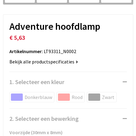
Adventure hoofdlamp
€ 5,63
Artikelnummer:
LT93311_N0002
Bekijk alle productspecificaties
1. Selecteer een kleur
Donkerblauw
Rood
Zwart
2. Selecteer een bewerking
Voorzijde (30mm x 8mm)