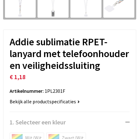
Addie sublimatie RPET-
lanyard met telefoonhouder
en veiligheidssluiting
€ 1,18
Artikelnummer:
1PL2301F
Bekijk alle productspecificaties
1. Selecteer een kleur
Wit/Wit
Zwart/Wit