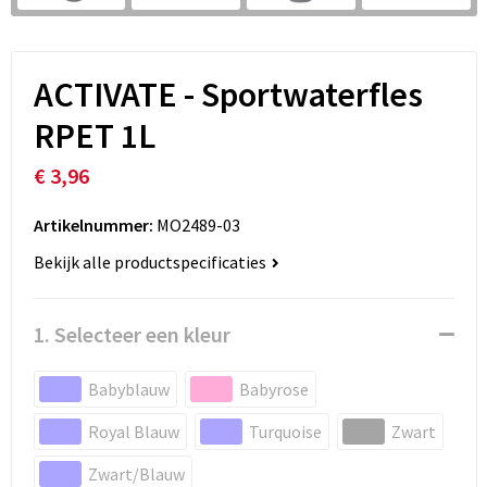
ACTIVATE - Sportwaterfles
RPET 1L
€ 3,96
Artikelnummer:
MO2489-03
Bekijk alle productspecificaties
1. Selecteer een kleur
Babyblauw
Babyrose
Royal Blauw
Turquoise
Zwart
Zwart/Blauw