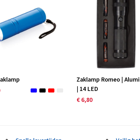
zaklamp
Zaklamp Romeo | Alum
| 14 LED
0
€ 6,80