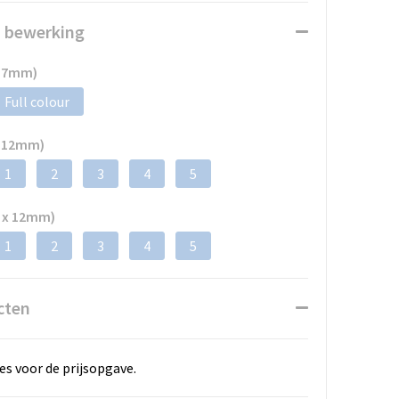
n bewerking
x 7mm)
Full colour
x 12mm)
1
2
3
4
5
 x 12mm)
1
2
3
4
5
cten
es voor de prijsopgave.