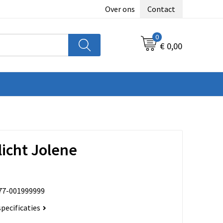
Over ons
Contact
0
€ 0,00
icht Jolene
77-001999999
specificaties