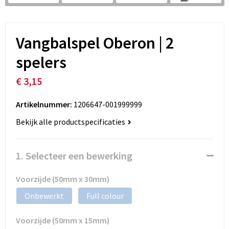
Vangbalspel Oberon | 2
spelers
€ 3,15
Artikelnummer:
1206647-001999999
Bekijk alle productspecificaties
1. Selecteer een bewerking
Voorzijde (50mm x 30mm)
Onbewerkt
Full colour
Voorzijde (50mm x 15mm)