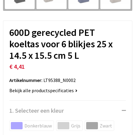
600D gerecycled PET
koeltas voor 6 blikjes 25 x
14.5 x 15.5 cm 5 L
€ 4,41
Artikelnummer:
LT95388_N0002
Bekijk alle productspecificaties
1. Selecteer een kleur
Donkerblauw
Grijs
Zwart