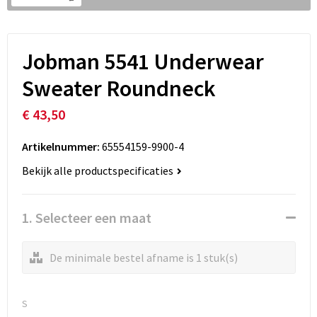
Jobman 5541 Underwear
Sweater Roundneck
€ 43,50
Artikelnummer:
65554159-9900-4
Bekijk alle productspecificaties
1. Selecteer een maat
De minimale bestel afname is 1 stuk(s)
S