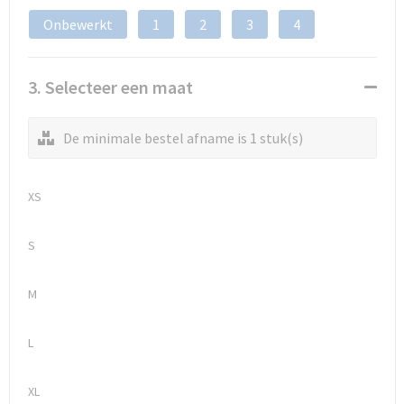
Onbewerkt
1
2
3
4
3. Selecteer een maat
De minimale bestel afname is 1 stuk(s)
XS
S
M
L
XL