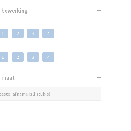
n bewerking
1
2
3
4
1
2
3
4
n maat
estel afname is 1 stuk(s)