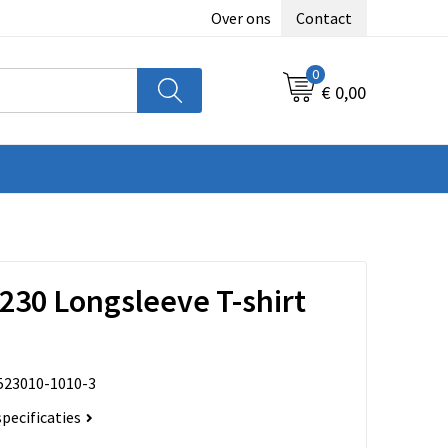
Over ons
Contact
0
€ 0,00
30 Longsleeve T-shirt
523010-1010-3
specificaties