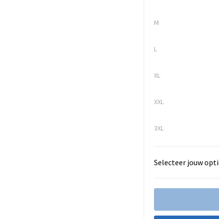
M
L
XL
XXL
3XL
Selecteer jouw opti