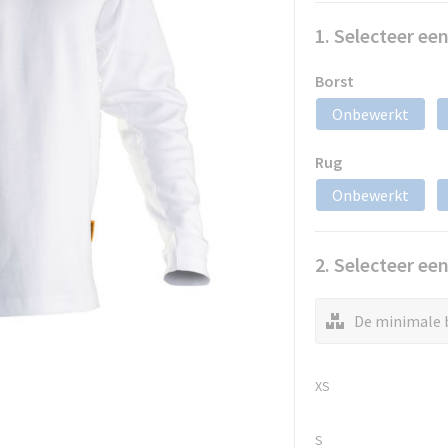
1. Selecteer ee
Borst
Onbewerkt
Rug
Onbewerkt
2. Selecteer ee
De minimale b
XS
S