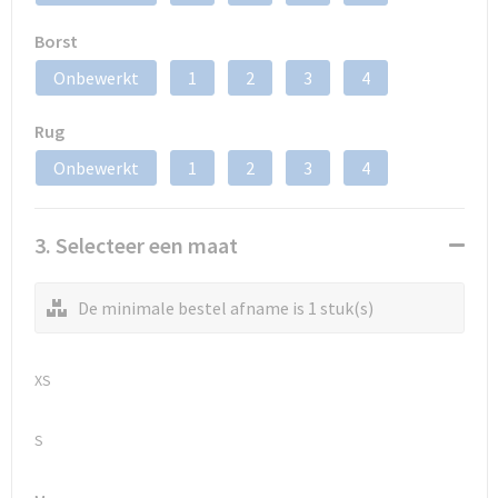
Borst
Onbewerkt
1
2
3
4
Rug
Onbewerkt
1
2
3
4
3. Selecteer een maat
De minimale bestel afname is 1 stuk(s)
XS
S