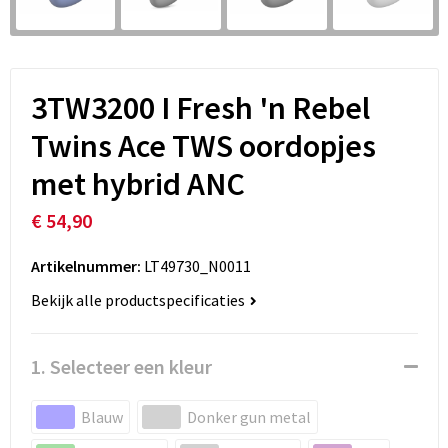
3TW3200 I Fresh 'n Rebel
Twins Ace TWS oordopjes
met hybrid ANC
€ 54,90
Artikelnummer:
LT49730_N0011
Bekijk alle productspecificaties
1. Selecteer een kleur
Blauw
Donker gun metal