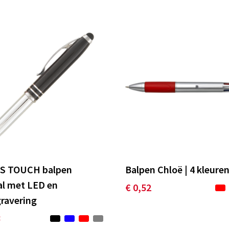
S TOUCH balpen
Balpen Chloë | 4 kleure
l met LED en
€ 0,52
gravering
8