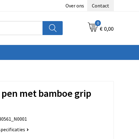
Over ons
Contact
0
€ 0,00
 pen met bamboe grip
80561_N0001
specificaties