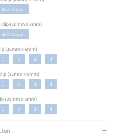
Full colour
e clip (50mm x 7mm)
Full colour
clip (35mm x 6mm)
1
2
3
4
 clip (35mm x 6mm)
1
2
3
4
clip (35mm x 6mm)
1
2
3
4
cten