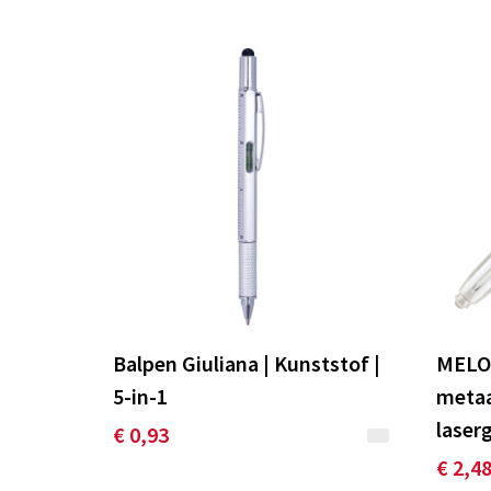
Balpen Giuliana | Kunststof |
MELO
5-in-1
metaa
laser
€ 0,93
€ 2,4