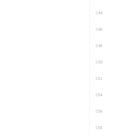
C44
C46
C48
C50
C52
C54
C56
C58