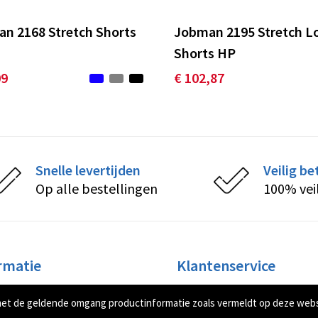
n 2168 Stretch Shorts
Jobman 2195 Stretch L
Shorts HP
09
€ 102,87
Snelle levertijden
Veilig be
Op alle bestellingen
100% vei
rmatie
Klantenservice
ons
Contact
met de geldende omgang productinformatie zoals vermeldt op deze web
sbrief
Betaalmethoden