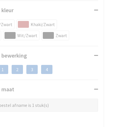
 kleur
/Zwart
Khaki/Zwart
Wit/Zwart
Zwart
n bewerking
1
2
3
4
n maat
estel afname is 1 stuk(s)