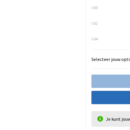
C60
C62
C64
Selecteer jouw opti
Je kunt jou