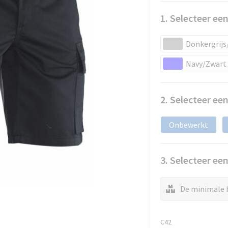
1. Selecteer een
Donkergrijs
Navy/Zwart
2. Selecteer ee
Onbewerkt
3. Selecteer ee
De minimale b
C42