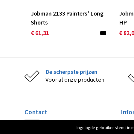
Jobman 2133 Painters' Long
Jobma
Shorts
HP
€ 61,31
€ 82,
De scherpste prijzen
Voor al onze producten
Contact
Info
Peppelkade 32
Over 
Ingelogde gebruiker stemt in 
3992 AK Houten
Nieuw