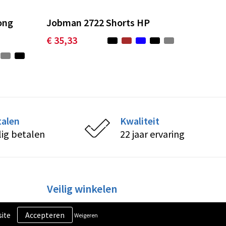
ong
Jobman 2722 Shorts HP
€ 35,33
talen
Kwaliteit
lig betalen
22 jaar ervaring
Veilig winkelen
Algemene voorwaarden
site
Weigeren
Privacy- en Cookiebeleid