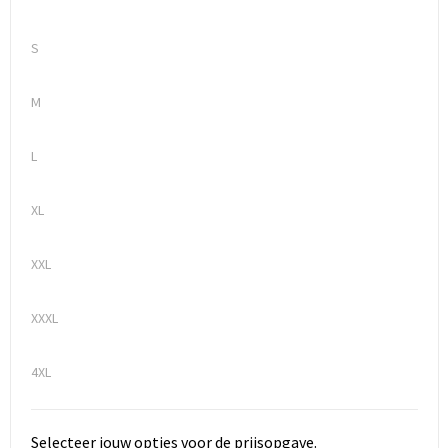
S
M
L
XL
XXL
XXXL
4XL
Selecteer jouw opties voor de prijsopgave.