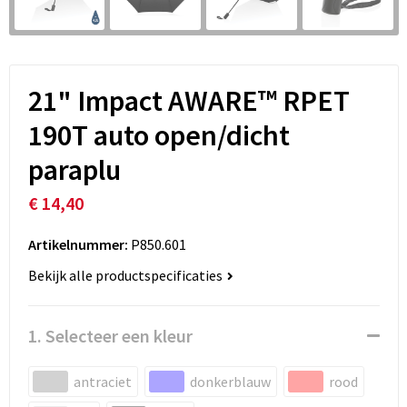
21" Impact AWARE™ RPET
190T auto open/dicht
paraplu
€ 14,40
Artikelnummer:
P850.601
Bekijk alle productspecificaties
1. Selecteer een kleur
antraciet
donkerblauw
rood