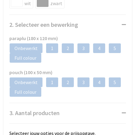
wit
zwart
2. Selecteer een bewerking
paraplu (180 x 120 mm)
Onbewerkt
1
2
3
4
5
Full colour
pouch (100 x 50 mm)
Onbewerkt
1
2
3
4
5
Full colour
3. Aantal producten
Selecteer jouw opties voor de prijsopgave.