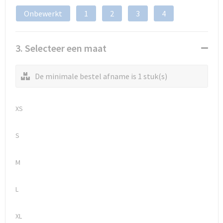
Onbewerkt
1
2
3
4
3. Selecteer een maat
De minimale bestel afname is 1 stuk(s)
XS
S
M
L
XL